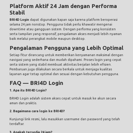
Platform Aktif 24 Jam dengan Performa
Stabil
BRI4D Login
dapat digunakan kapan saja karena platform beroperasi
selama 24 jam nonstop. Pengguna tidak perlu khawatir mengenai
downtime atau gangguan sistem. Dengan performa yang konsisten
serta tampilan yang responsif, pengalaman akses menjadi lebih nyaman
baik melalui perangkat mobile maupun desktop.
Pengalaman Pengguna yang Lebih Optimal
Setiap fitur dirancang untuk memberikan kenyamanan maksimal dengan
navigasi yang sederhana dan mudah dipahami. Proses login yang cepat
serta sistem yang stabil membuat aktivitas berjalan lebih efisien.
Pembaruan juga dilakukan secara berkala untuk menjaga kualitas
layanan agar tetap optimal dan sesuai dengan kebutuhan pengguna.
FAQ — BRI4D Login
1. Apa itu BRI4D Login?
BRI4D Login adalah sistem akses cepat untuk masuk ke akun secara
aman dan praktis.
2. Bagaimana cara login ke BRI4D?
Kunjungi link resmi, lalu masukkan username dan password yang telah
terdaftar.
3. Apakah tersedia 24 jam?