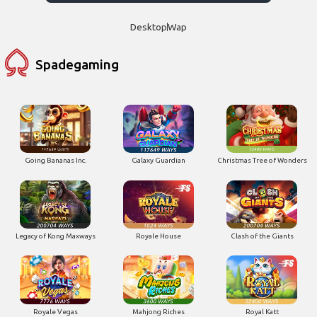
Desktop
Wap
Spadegaming
Going Bananas Inc.
Galaxy Guardian
Christmas Tree of Wonders
Legacy of Kong Maxways
Royale House
Clash of the Giants
Royale Vegas
Mahjong Riches
Royal Katt