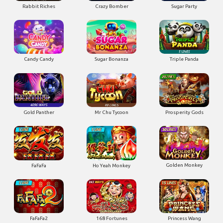
Rabbit Riches
Crazy Bomber
Sugar Party
Candy Candy
Sugar Bonanza
Triple Panda
Gold Panther
Mr Chu Tycoon
Prosperity Gods
Golden Monkey
FaFaFa
Ho Yeah Monkey
FaFaFa2
168 Fortunes
Princess Wang