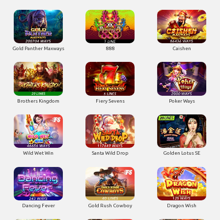
Gold Panther Maxways
888
Caishen
Brothers Kingdom
Fiery Sevens
Poker Ways
Wild Wet Win
Santa Wild Drop
Golden Lotus SE
Dancing Fever
Gold Rush Cowboy
Dragon Wish