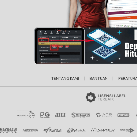
TENTANG KAMI
|
BANTUAN
|
PERATUR