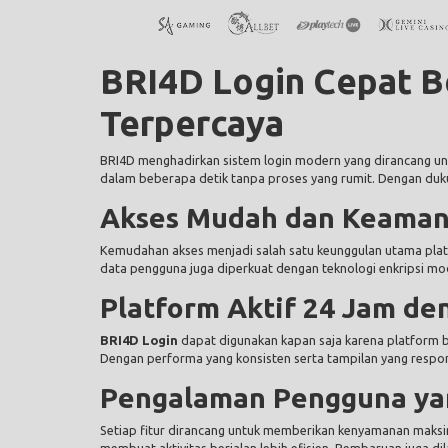
BRI4D Login Cepat 
Terpercaya
BRI4D
menghadirkan sistem login modern yang dirancang unt
dalam beberapa detik tanpa proses yang rumit. Dengan dukun
Akses Mudah dan Keaman
Kemudahan akses menjadi salah satu keunggulan utama platfor
data pengguna juga diperkuat dengan teknologi enkripsi mode
Platform Aktif 24 Jam de
BRI4D Login
dapat digunakan kapan saja karena platform 
Dengan performa yang konsisten serta tampilan yang respon
Pengalaman Pengguna ya
Setiap fitur dirancang untuk memberikan kenyamanan maksim
membuat aktivitas berjalan lebih efisien. Pembaruan juga d