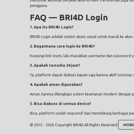
pengguna.
FAQ — BRI4D Login
1. Apa itu BRI4D Login?
BRI4D Login adalah sistem akses cepat untuk masuk ke akun 
2. Bagaimana cara login ke BRI4D?
Kunjungi link resmi, lalu masukkan username dan password ya
3. Apakah tersedia 24 jam?
Ya, platform dapat diakses kapan saja karena aktif nonstop 
4. Apakah aman digunakan?
Aman, karena dilengkapi sistem keamanan modern dengan pe
5. Bisa diakses di semua device?
Bisa, platform sudah responsif dan mendukung berbagai pera
© 2015 - 2026 Copyright BRI4D.
All Rights Reserved.
MOBI