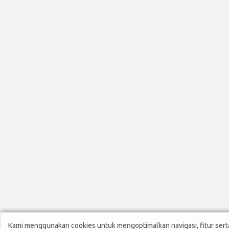
Kami menggunakan cookies untuk mengoptimalkan navigasi, fitur serta