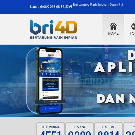
BRI4D Bertarung Raih Impian Disini ! :)
Kamis 6/08/2026 08:38:52
HOME
TO
TOTO WUHAN
HK SIANG
SG METRO
S