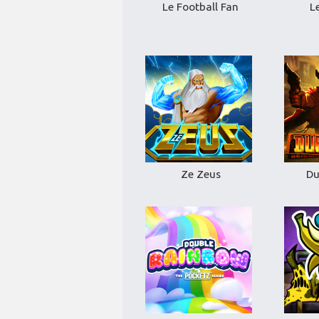
Le Football Fan
L
Ze Zeus
Du