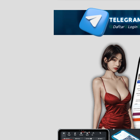
TELEGRA
Daftar
Login
Rusty & Curly
Bo
Divine Drop
S