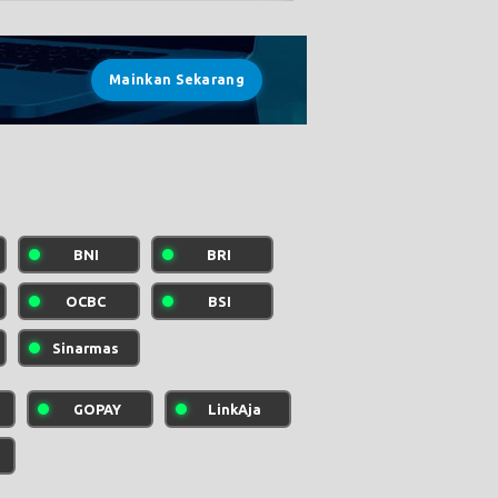
Mainkan Sekarang
ngs
Orb of Destiny
BNI
BRI
OCBC
BSI
Sinarmas
GOPAY
LinkAja
ab
Tai the Toadc