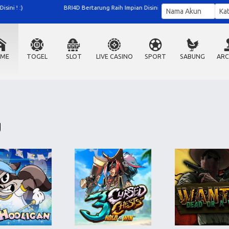
! :)
BRI4D Bertarung Raih Impian Disini ! :)
ME
TOGEL
SLOT
LIVE CASINO
SPORT
SABUNG
ARC
g