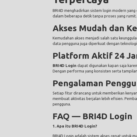
BRI4D
menghadirkan sistem login modern yang d
dalam beberapa detik tanpa proses yang rumit. 
Akses Mudah dan K
Klowns
Phoen
Kemudahan akses menjadi salah satu keunggulan u
data pengguna juga diperkuat dengan teknologi 
Platform Aktif 24 J
BRI4D Login
dapat digunakan kapan saja karen
Dengan performa yang konsisten serta tampilan
Pengalaman Penggun
Setiap fitur dirancang untuk memberikan kenya
membuat aktivitas berjalan lebih efisien. Pemb
Strength of Hercules
Da
pengguna.
FAQ — BRI4D Login
1. Apa itu BRI4D Login?
BRI4D Login adalah sistem akses cepat untuk ma