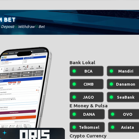
M BET
Deposit
Withdraw
Bet
uncy Bombs
Dawn of Ki
Beam Boys
Bank Lokal
BCA
Mandiri
CIMB
Danamon
JAGO
SeaBank
E Money & Pulsa
DANA
OVO
layers Inc
Cursed Crypt
Twisted L
Telkomsel
Axiata
Crypto Currency