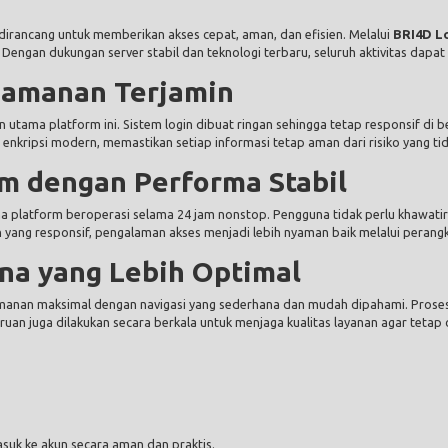
irancang untuk memberikan akses cepat, aman, dan efisien. Melalui
BRI4D L
Dengan dukungan server stabil dan teknologi terbaru, seluruh aktivitas dapat
eamanan Terjamin
ix Duel Reels
Marlin Masters
Hounds of 
tama platform ini. Sistem login dibuat ringan sehingga tetap responsif di ber
enkripsi modern, memastikan setiap informasi tetap aman dari risiko yang tid
am dengan Performa Stabil
a platform beroperasi selama 24 jam nonstop. Pengguna tidak perlu khawat
 yang responsif, pengalaman akses menjadi lebih nyaman baik melalui peran
a yang Lebih Optimal
manan maksimal dengan navigasi yang sederhana dan mudah dipahami. Proses l
aruan juga dilakukan secara berkala untuk menjaga kualitas layanan agar teta
nny Dollar
Pray for Three
Spinma
suk ke akun secara aman dan praktis.