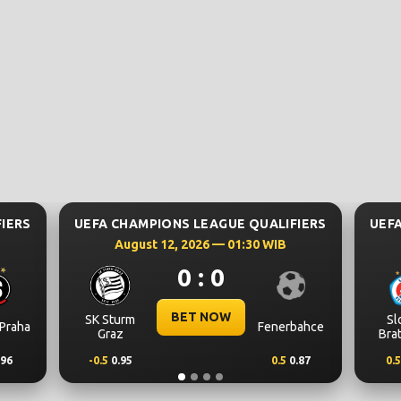
6/8/2026
Dork Unit
Rotten
Pug Life
IERS
E-FOOTBALL F24 ELITE CLUB FRIENDLY
E-
August 7, 2026 — 11:00 WIB
1 : 0
BET NOW
Saint-
e-Atletico
e-Chelsea
oise
Madrid
e-G
1.00
0.00
0.60
0.00
-0.98
ep 'em Cool
Cursed Seas
Densho
0.2