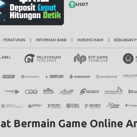
USDT
PERATURAN
|
INFORMASI BANK
|
HUBUNGI KAMI
|
KEBIJAKAN P
nny Dough
Octo Attack
Get the CH
ow Slingers
Shaolin Master
Donut Divi
pat Bermain Game Online A