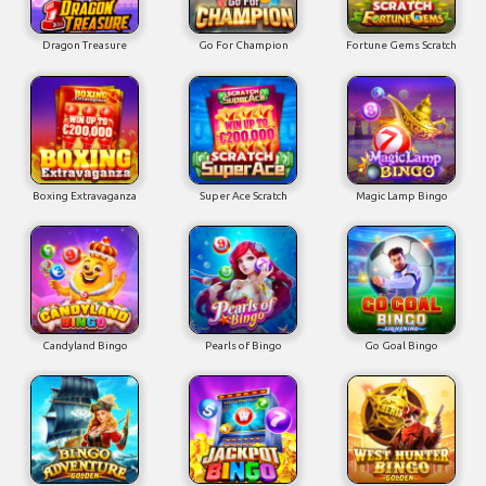
Dragon Treasure
Go For Champion
Fortune Gems Scratch
Boxing Extravaganza
Super Ace Scratch
Magic Lamp Bingo
Candyland Bingo
Pearls of Bingo
Go Goal Bingo