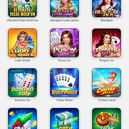
Ultimate Texas Hold'em
Blackjack Lucky Ladies
Blackjack
Ludo Quick
Pusoy Go
Tongits Go
Domino Go
Video Poker
Chicken Dash