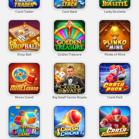
Crash Trader
Cash Stack
Lucky Roulette
Drop Ball
Golden Treasure
Plinko of Mine
Mines Grand
Big Small Casino Royale
Crash Puck