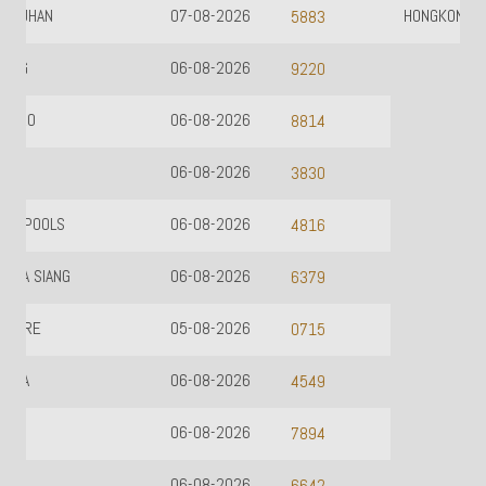
HONGKONG
06-08-2026
3634