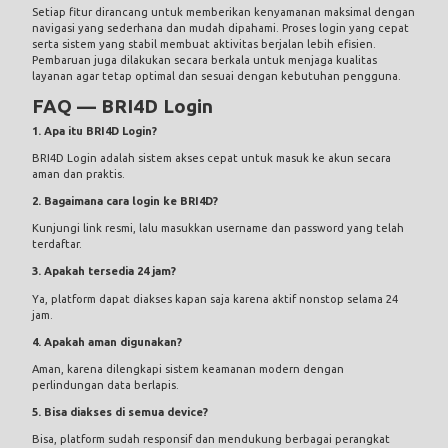
Setiap fitur dirancang untuk memberikan kenyamanan maksimal dengan
navigasi yang sederhana dan mudah dipahami. Proses login yang cepat
serta sistem yang stabil membuat aktivitas berjalan lebih efisien.
Pembaruan juga dilakukan secara berkala untuk menjaga kualitas
layanan agar tetap optimal dan sesuai dengan kebutuhan pengguna.
FAQ — BRI4D Login
1. Apa itu BRI4D Login?
BRI4D Login adalah sistem akses cepat untuk masuk ke akun secara
aman dan praktis.
2. Bagaimana cara login ke BRI4D?
Kunjungi link resmi, lalu masukkan username dan password yang telah
terdaftar.
3. Apakah tersedia 24 jam?
Ya, platform dapat diakses kapan saja karena aktif nonstop selama 24
jam.
4. Apakah aman digunakan?
Aman, karena dilengkapi sistem keamanan modern dengan
perlindungan data berlapis.
5. Bisa diakses di semua device?
Bisa, platform sudah responsif dan mendukung berbagai perangkat