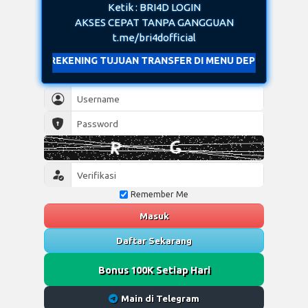
Ketik : BRI4D LOGIN
AKSES CEPAT TANPA GANGGUAN
t.me/bri4dofficial
ING TUJUAN TRANSFER DI MENU DEPOSIT
Remember Me
Masuk
Daftar Sekarang
Bonus 100K Setiap Hari
Main di Telegram