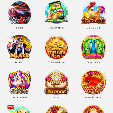
SkrSkr
Rave Jump 2 M
Gu Gu Gu 3
Mr. Rich
Treasure Bowl
Double Fly
Wonderland
Kronos
Wheel Money