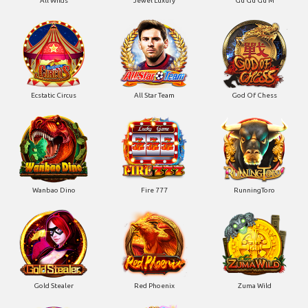
All Wilds
Jewel Luxury
Gu Gu Gu M
Ecstatic Circus
All Star Team
God Of Chess
Wanbao Dino
Fire 777
RunningToro
Gold Stealer
Red Phoenix
Zuma Wild