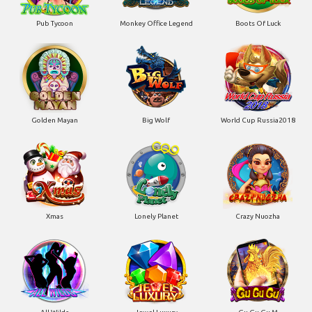
Pub Tycoon
Monkey Office Legend
Boots Of Luck
Golden Mayan
Big Wolf
World Cup Russia2018
Xmas
Lonely Planet
Crazy Nuozha