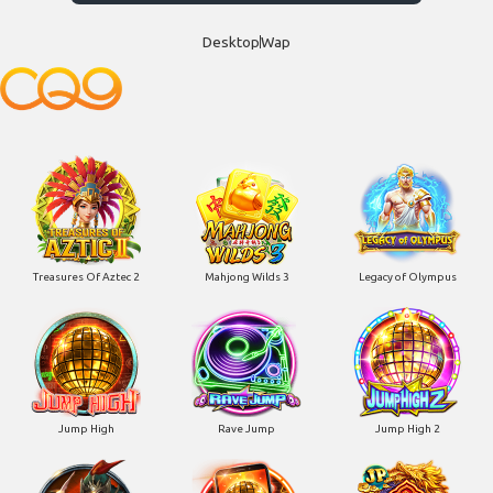
Desktop
Wap
Treasures Of Aztec 2
Mahjong Wilds 3
Legacy of Olympus
Jump High
Rave Jump
Jump High 2