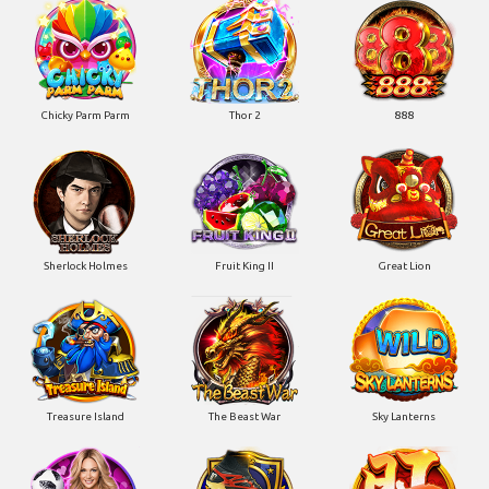
Chicky Parm Parm
Thor 2
888
Sherlock Holmes
Fruit King II
Great Lion
Treasure Island
The Beast War
Sky Lanterns