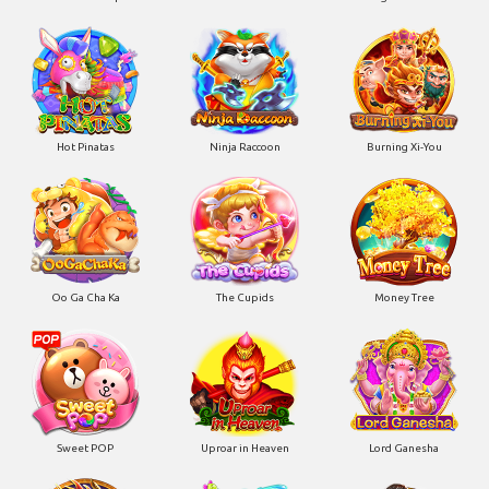
Hot Pinatas
Ninja Raccoon
Burning Xi-You
Oo Ga Cha Ka
The Cupids
Money Tree
Sweet POP
Uproar in Heaven
Lord Ganesha