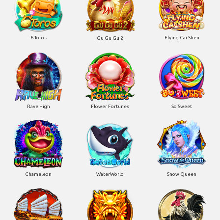
6 Toros
Flying Cai Shen
Gu Gu Gu 2
Rave High
Flower Fortunes
So Sweet
Chameleon
WaterWorld
Snow Queen